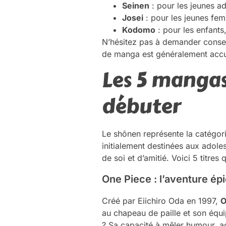
Seinen
: pour les jeunes a
Josei
: pour les jeunes fem
Kodomo
: pour les enfants
N’hésitez pas à demander conseil
de manga est généralement accue
Les 5 manga
débuter
Le shōnen représente la catégori
initialement destinées aux adole
de soi et d’amitié. Voici 5 titre
One Piece : l’aventure épi
Créé par Eiichiro Oda en 1997,
O
au chapeau de paille et son équi
? Sa capacité à mêler humour, ac