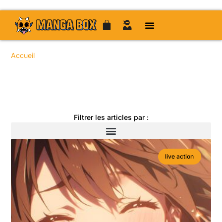
Accueil
/
/
/ / Page 33
Toute l'actualité manga
Filtrer les articles par :
live action