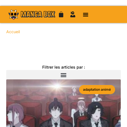
Accueil
/
/
/ / Page 40
Toute l'actualité manga
Filtrer les articles par :
adaptation animé