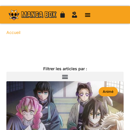
Accueil
/
/
/ / Page 44
Toute l'actualité manga
Filtrer les articles par :
Animé