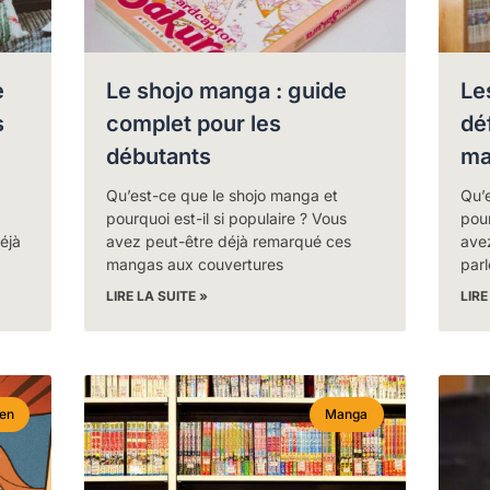
e
Le shojo manga : guide
Le
s
complet pour les
dé
débutants
ma
Qu’est-ce que le shojo manga et
Qu’
pourquoi est-il si populaire ? Vous
pour
éjà
avez peut-être déjà remarqué ces
ave
mangas aux couvertures
parl
LIRE LA SUITE »
LIRE
en
Manga