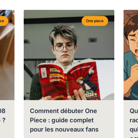
ece
One piece
08
Comment débuter One
Qu
 ?
Piece : guide complet
ra
pour les nouveaux fans
qu