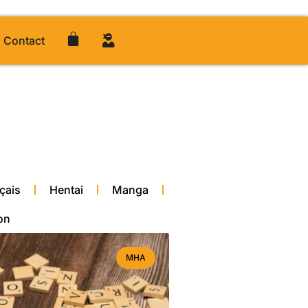
Contact
çais
Hentai
Manga
on
MHA