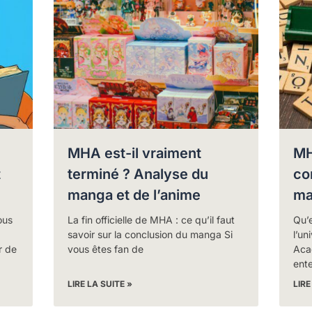
MHA est-il vraiment
MH
t
terminé ? Analyse du
co
manga et de l’anime
ma
ous
La fin officielle de MHA : ce qu’il faut
Qu’
savoir sur la conclusion du manga Si
l’un
r de
vous êtes fan de
Aca
ent
LIRE LA SUITE »
LIRE