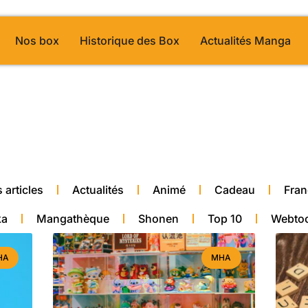
Nos box
Historique des Box
Actualités Manga
alité manga
 articles
Actualités
Animé
Cadeau
Fran
ka
Mangathèque
Shonen
Top 10
Webto
HA
MHA