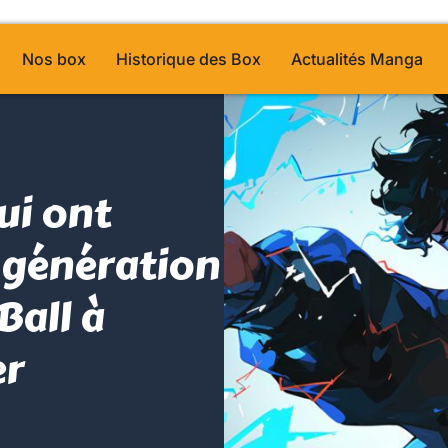
Nos box
Historique des Box
Actualités Manga
ui ont
 génération
Ball à
er