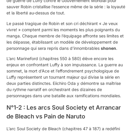
de guerre de Luffy contre le Gouvernement Mondial pour
sauver Robin cristallise l’essence même de la série : la loyauté
et la liberté au-dessus de tout.
Le passé tragique de Robin et son cri déchirant « Je veux
vivre! » comptent parmi les moments les plus poignants du
manga. Chaque membre de l’équipage affronte ses limites et
les dépasse, établissant un modèle de développement de
personnage qui sera repris dans d’innombrables
shonen
.
L’arc Marineford (chapitres 550 à 580) élève encore les
enjeux en confrontant Luffy à son impuissance. La guerre au
sommet, la mort d’Ace et l’effondrement psychologique de
Luffy représentent un tournant majeur qui divise la série en
deux parties distinctes. Eiichiro Oda y démontre sa maîtrise
du rythme narratif en orchestrant des dizaines de
personnages dans une bataille aux ramifications mondiales.
N°1-2 : Les arcs Soul Society et Arrancar
de Bleach vs Pain de Naruto
L’arc Soul Society de Bleach (chapitres 47 à 187) a redéfini