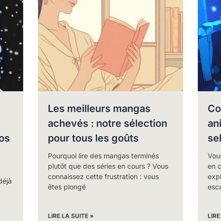
Les meilleurs mangas
Co
achevés : notre sélection
an
os
pour tous les goûts
se
Pourquoi lire des mangas terminés
Vou
plutôt que des séries en cours ? Vous
en 
connaissez cette frustration : vous
expl
déjà
êtes plongé
esc
LIRE LA SUITE »
LIRE