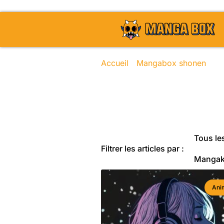
Accueil
/
Mangabox shonen
/ Pa
Toute l'actu
Tous les
Filtrer les articles par :
Manga
Ani