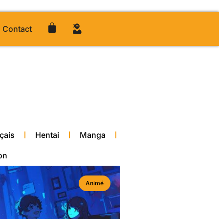
Contact
çais
Hentai
Manga
on
Animé