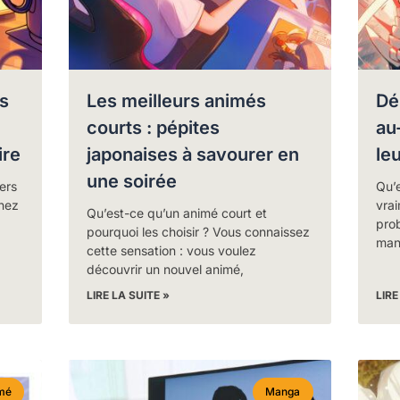
es
Les meilleurs animés
Dé
courts : pépites
au
ire
japonaises à savourer en
le
une soirée
ers
Qu’e
enez
vrai
Qu’est-ce qu’un animé court et
pro
pourquoi les choisir ? Vous connaissez
man
cette sensation : vous voulez
découvrir un nouvel animé,
LIRE LA SUITE »
LIRE
mé
Manga