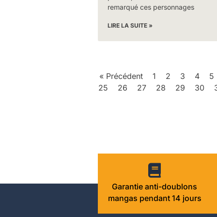
remarqué ces personnages
LIRE LA SUITE »
« Précédent
1
2
3
4
5
25
26
27
28
29
30
Garantie anti-doublons
mangas pendant 14 jours