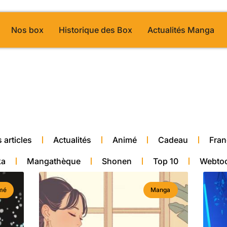
Nos box
Historique des Box
Actualités Manga
ge 8
alité manga
 articles
Actualités
Animé
Cadeau
Fran
ka
Mangathèque
Shonen
Top 10
Webto
mé
Manga