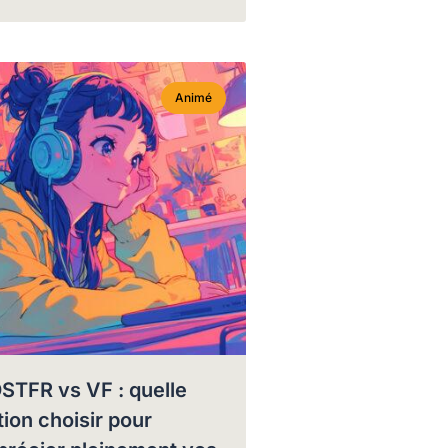
Animé
STFR vs VF : quelle
tion choisir pour