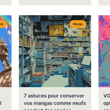
mé
Manga
7 astuces pour conserver
VO
l
vos mangas comme neufs
op