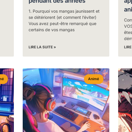
pendant des années
ap
an
1. Pourquoi vos mangas jaunissent et
se détériorent (et comment l’éviter)
Com
Vous avez peut-être remarqué que
VOS
certains de vos mangas
êtes
dém
LIRE LA SUITE »
LIRE
mé
Animé