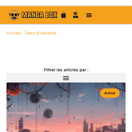
Accueil
/
Tales of berseria
/ Page 32
Toute l'actualité manga
Filtrer les articles par :
Animé