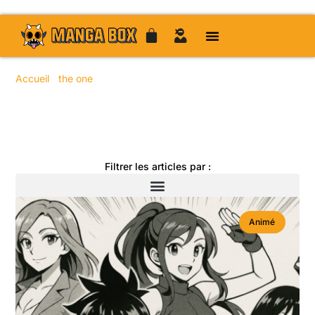
Accueil
/
the one
/ Page 13
Toute l'actualité manga
Filtrer les articles par :
Animé