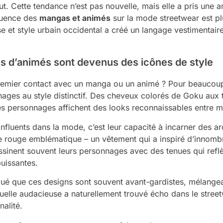
t. Cette tendance n’est pas nouvelle, mais elle a pris une 
fluence des
mangas et animés
sur la mode streetwear est plu
se et style urbain occidental a créé un langage vestimentair
 d’animés sont devenus des icônes de style
remier contact avec un manga ou un animé ? Pour beaucou
nages au style distinctif. Des cheveux colorés de Goku aux
personnages affichent des looks reconnaissables entre mi
nfluents dans la mode, c’est leur capacité à incarner des ar
 rouge emblématique – un vêtement qui a inspiré d’innomb
sinent souvent leurs personnages avec des tenues qui reflèt
puissantes.
 que ces designs sont souvent avant-gardistes, mélangean
uelle audacieuse a naturellement trouvé écho dans le streetw
nalité.