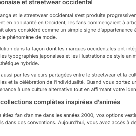
aponaise et streetwear occidental
manga et le streetwear occidental s’est produite progressive
t en popularité en Occident, les fans commençaient à arborer
était alors considéré comme un simple signe d’appartenanc
able phénomène de mode.
tion dans la façon dont les marques occidentales ont intég
es typographies japonaises et les illustrations de style ani
thétique hybride.
 aussi par les valeurs partagées entre le streetwear et la cult
ies et la célébration de l’individualité. Quand vous portez 
nce à une culture alternative tout en affirmant votre ident
 collections complètes inspirées d’animés
us étiez fan d’anime dans les années 2000, vos options vesti
és dans des conventions. Aujourd’hui, vous avez accès à des