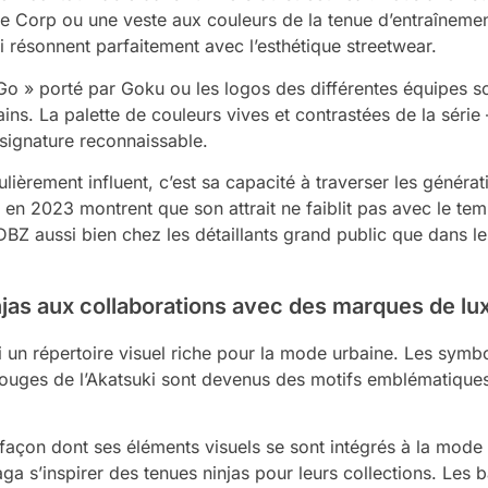
le Corp ou une veste aux couleurs de la tenue d’entraînemen
i résonnent parfaitement avec l’esthétique streetwear.
o » porté par Goku ou les logos des différentes équipes s
ins. La palette de couleurs vives et contrastées de la série –
ignature reconnaissable.
ulièrement influent, c’est sa capacité à traverser les génér
se en 2023 montrent que son attrait ne faiblit pas avec le t
DBZ aussi bien chez les détaillants grand public que dans l
jas aux collaborations avec des marques de lu
i un répertoire visuel riche pour la mode urbaine. Les symbol
rouges de l’Akatsuki sont devenus des motifs emblématique
a façon dont ses éléments visuels se sont intégrés à la mod
s’inspirer des tenues ninjas pour leurs collections. Les ba