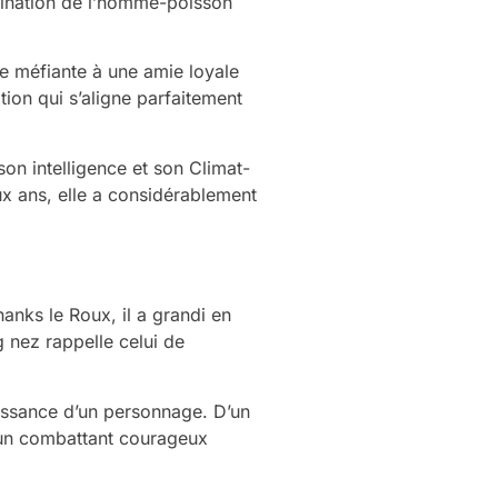
omination de l’homme-poisson
e méfiante à une amie loyale
ion qui s’aligne parfaitement
n intelligence et son Climat-
ux ans, elle a considérablement
hanks le Roux, il a grandi en
 nez rappelle celui de
oissance d’un personnage. D’un
u un combattant courageux