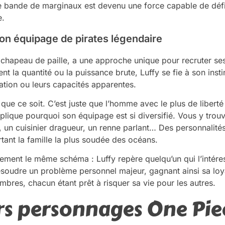
le bande de marginaux est devenu une force capable de défi
e.
n équipage de pirates légendaire
u chapeau de paille, a une approche unique pour recruter 
nt la quantité ou la puissance brute, Luffy se fie à son insti
ation ou leurs capacités apparentes.
ue ce soit. C’est juste que l’homme avec le plus de liberté 
xplique pourquoi son équipage est si diversifié. Vous y tro
, un cuisinier dragueur, un renne parlant… Des personnalités
tant la famille la plus soudée des océans.
ement le même schéma : Luffy repère quelqu’un qui l’intére
à résoudre un problème personnel majeur, gagnant ainsi sa l
embres, chacun étant prêt à risquer sa vie pour les autres.
rs personnages One Pie