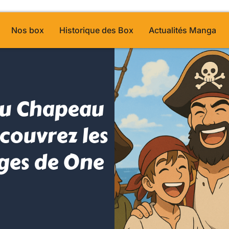
Nos box
Historique des Box
Actualités Manga
du Chapeau
écouvrez les
ges de One