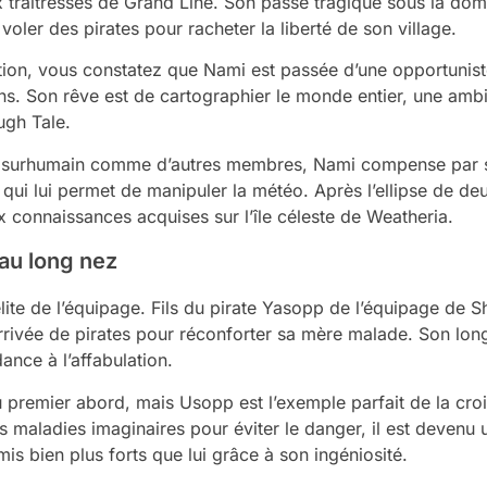
ux traîtresses de Grand Line. Son passé tragique sous la d
voler des pirates pour racheter la liberté de son village.
on, vous constatez que Nami est passée d’une opportunist
. Son rêve est de cartographier le monde entier, une ambit
ugh Tale.
r surhumain comme d’autres membres, Nami compense par so
ui lui permet de manipuler la météo. Après l’ellipse de de
 connaissances acquises sur l’île céleste de Weatheria.
e au long nez
élite de l’équipage. Fils du pirate Yasopp de l’équipage de S
rivée de pirates pour réconforter sa mère malade. Son long
ance à l’affabulation.
u premier abord, mais Usopp est l’exemple parfait de la cr
s maladies imaginaires pour éviter le danger, il est deven
is bien plus forts que lui grâce à son ingéniosité.