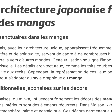
rchitecture japonaise 
 des mangas
 sanctuaires dans les mangas
nais, avec leur architecture unique, apparaissent fréquemme
ère et de spiritualité, servent de cadre à de nombreuses hi
tails vers d’autres mondes. Cette utilisation souligne l’impor
visuelle. Les détails architecturaux, comme les toits courbés 
ve aux récits. Cependant, la représentation de ces lieux peu
 pour s’adapter au style graphique du
manga
.
itionnelles japonaises sur les décors
naises, ou minka, influencent fortement les décors des
man
ins intérieurs sont des éléments récurrents. Dans Maison Ikko
 atmosphère intime et nostalgique. Ces décors permettent a