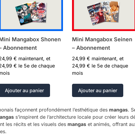
Mini Mangabox Shonen
Mini Mangabox Seinen
– Abonnement
– Abonnement
24,99
€
maintenant, et
24,99
€
maintenant, et
24,99
€
le 5e de chaque
24,99
€
le 5e de chaque
mois
mois
Ajouter au panier
Ajouter au panier
aponais façonnent profondément l’esthétique des
mangas
. S
angas
s’inspirent de l’architecture locale pour créer leurs d
 les récits et les visuels des
mangas
et animés, offrant a
es.