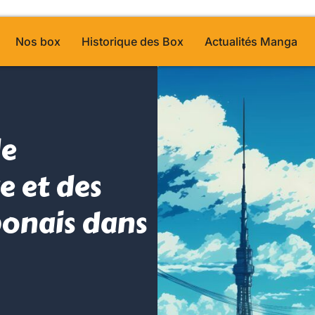
Nos box
Historique des Box
Actualités Manga
de
e et des
ponais dans