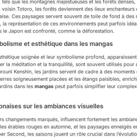
 tels que les montagnes majestueuses et les forêts denses,
voisin Totoro, les forêts deviennent des lieux enchanteurs e
aise. Ces paysages servent souvent de toile de fond à des ré
 la représentation de ces environnements peut parfois idéali
 le Japon est confronté, comme la déforestation.
mbolisme et esthétique dans les mangas
 esthétique soignée et leur symbolisme profond, apparaisse
 la méditation et la tranquillité, sont souvent utilisés pou
ouni Kenshin, les jardins servent de cadre à des moments clé
rres soigneusement placées et les étangs paisibles, enrichit
jardins dans les
mangas
peut parfois simplifier leur comple
onaises sur les ambiances visuelles
urs changements marqués, influencent fortement les ambian
, les érables rouges en automne, et les paysages enneigés e
r Second, les saisons jouent un rôle crucial dans l’évolution