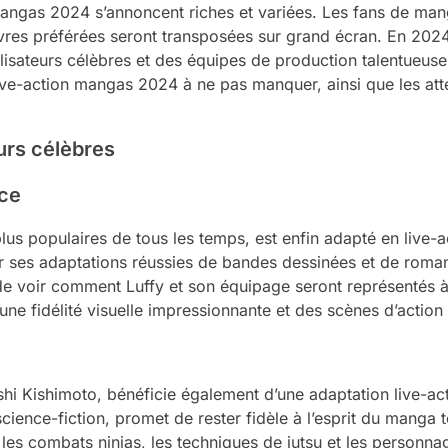
mangas 2024 s’annoncent riches et variées. Les fans de man
es préférées seront transposées sur grand écran. En 2024,
éalisateurs célèbres et des équipes de production talentueus
ive-action mangas 2024 à ne pas manquer, ainsi que les atte
eurs célèbres
ece
us populaires de tous les temps, est enfin adapté en live-ac
 ses adaptations réussies de bandes dessinées et de romans
e voir comment Luffy et son équipage seront représentés à
e fidélité visuelle impressionnante et des scènes d’action 
i Kishimoto, bénéficie également d’une adaptation live-act
science-fiction, promet de rester fidèle à l’esprit du manga
les combats ninjas, les techniques de jutsu et les perso