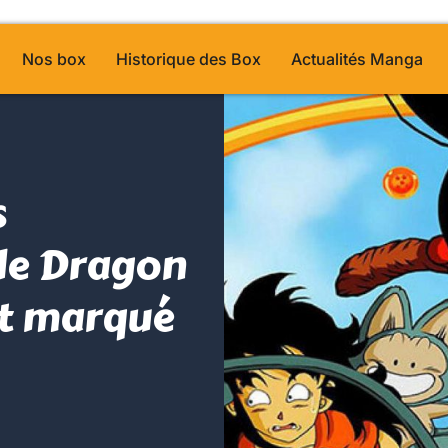
Nos box
Historique des Box
Actualités Manga
s
de Dragon
nt marqué