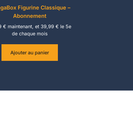
gaBox Figurine Classique –
Abonnement
9
€
maintenant, et
39,99
€
le 5e
de chaque mois
Ajouter au panier