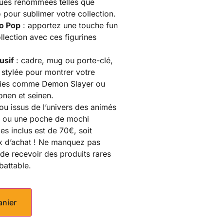
ues renommées telles que
 pour sublimer votre collection.
ko Pop
: apportez une touche fun
llection avec ces figurines
usif
: cadre, mug ou porte-clé,
t stylée pour montrer votre
ries comme Demon Slayer ou
onen et seinen.
ou issus de l’univers des animés
a ou une poche de mochi
les inclus est de 70€, soit
ix d’achat ! Ne manquez pas
 de recevoir des produits rares
battable.
anier