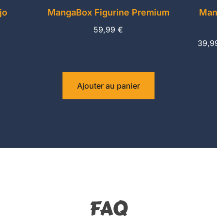
jo
MangaBox Figurine Premium
Man
59,99
€
39,9
Ajouter au panier
FAQ