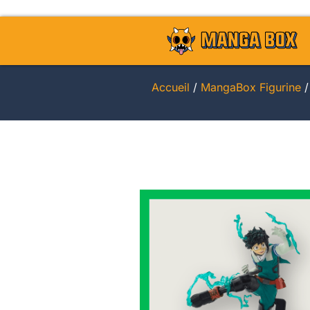
Accueil
/
MangaBox Figurine
/