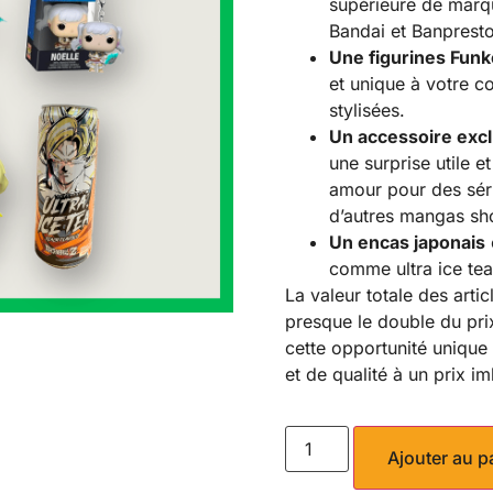
supérieure de marq
Bandai et Banpresto
Une figurines Fun
et unique à votre co
stylisées.
Un accessoire excl
une surprise utile e
amour pour des sé
d’autres mangas sh
Un encas japonais
comme ultra ice te
La valeur totale des artic
presque le double du pr
cette opportunité unique
et de qualité à un prix im
Ajouter au p