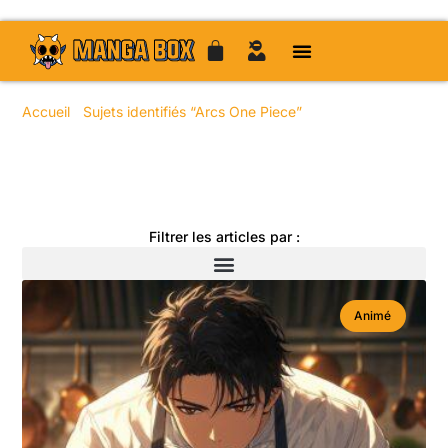
Accueil
/
Sujets identifiés “Arcs One Piece”
/ Page 11
Toute l'actualité manga
Filtrer les articles par :
Animé