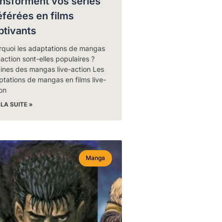
ansforment vos séries
éférées en films
ptivants
rquoi les adaptations de mangas
-action sont-elles populaires ?
ines des mangas live-action Les
tations de mangas en films live-
on
 LA SUITE »
Manga