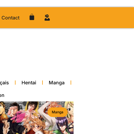
Contact
çais
Hentai
Manga
on
Manga