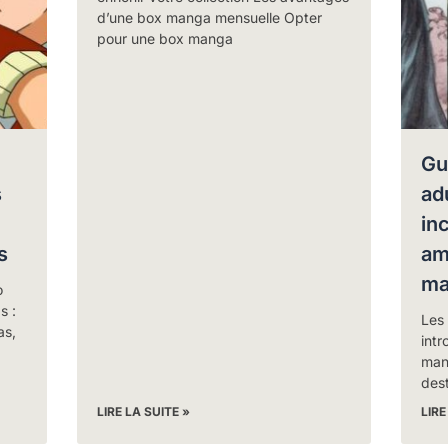
d’une box manga mensuelle Opter
pour une box manga
Gu
s
ad
in
s
am
ma
o
s :
Les
as,
intr
man
dest
LIRE LA SUITE »
LIRE