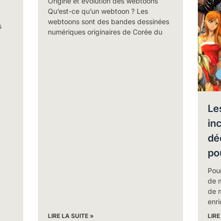
Origine et évolution des webtoons
Qu’est-ce qu’un webtoon ? Les
webtoons sont des bandes dessinées
s
numériques originaires de Corée du
Le
in
dé
po
Pou
de 
de 
enri
LIRE LA SUITE »
LIRE