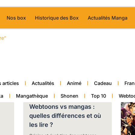
Nos box
Historique des Box
Actualités Manga
re”
/ Page 49
alité manga
 articles
Actualités
Animé
Cadeau
Fran
ka
Mangathèque
Shonen
Top 10
Webto
Webtoons vs mangas :
quelles différences et où
les lire ?