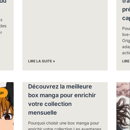
 du
tr
pr
ca
as
 des
Pou
u
live
Orig
adap
acti
LIRE LA SUITE »
LIRE
Découvrez la meilleure
ga
box manga pour enrichir
votre collection
mensuelle
Pourquoi choisir une box manga pour
enrichir votre collection Les avantages