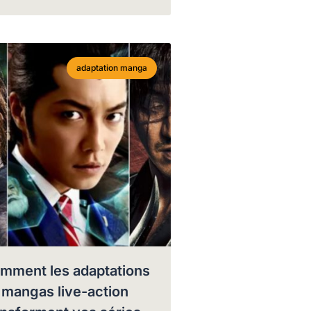
adaptation manga
mment les adaptations
 mangas live-action