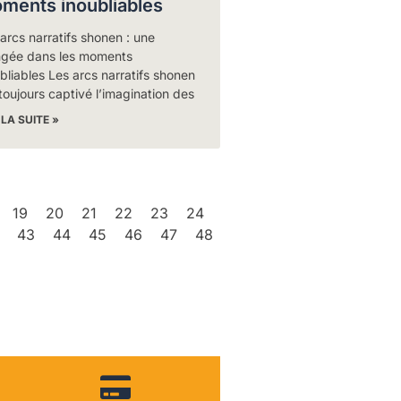
ments inoubliables
arcs narratifs shonen : une
ngée dans les moments
bliables Les arcs narratifs shonen
toujours captivé l’imagination des
 LA SUITE »
19
20
21
22
23
24
43
44
45
46
47
48