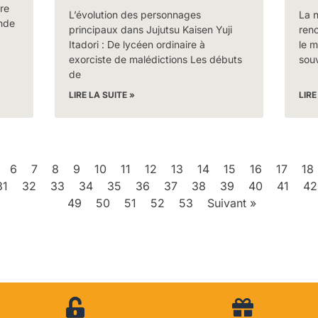
re
L’évolution des personnages
La 
nde
principaux dans Jujutsu Kaisen Yuji
renc
Itadori : De lycéen ordinaire à
le m
exorciste de malédictions Les débuts
sou
de
LIRE LA SUITE »
LIRE
6
7
8
9
10
11
12
13
14
15
16
17
18
31
32
33
34
35
36
37
38
39
40
41
42
49
50
51
52
53
Suivant »