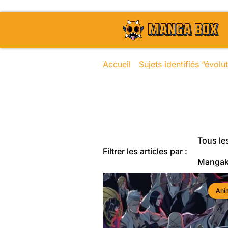
Accueil
/
Sujets identifiés “évol
Toute l'actu
Tous les
Filtrer les articles par :
Manga
Ani