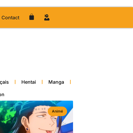
Contact
çais
Hentai
Manga
on
Animé