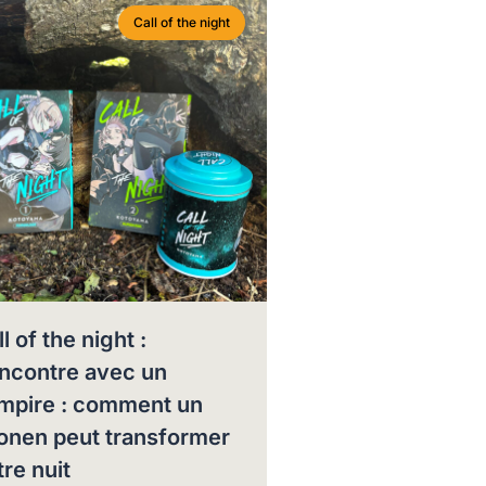
Call of the night
l of the night :
ncontre avec un
mpire : comment un
onen peut transformer
tre nuit