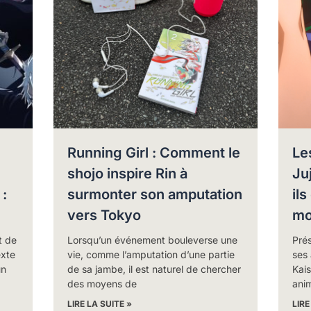
Running Girl : Comment le
Le
shojo inspire Rin à
Ju
:
surmonter son amputation
ils
vers Tokyo
mo
t de
Lorsqu’un événement bouleverse une
Prés
exte
vie, comme l’amputation d’une partie
ses
un
de sa jambe, il est naturel de chercher
Kais
des moyens de
ani
LIRE LA SUITE »
LIRE