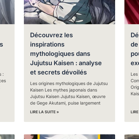
Découvrez les
Dé
s
inspirations
de
mythologiques dans
pou
Jujutsu Kaisen : analyse
ex
et secrets dévoilés
 :
Les 
ces
Comp
Les origines mythologiques de Jujutsu
t
Orig
Kaisen Les mythes japonais dans
Kais
Jujutsu Kaisen Jujutsu Kaisen, œuvre
de Gege Akutami, puise largement
LIRE LA SUITE »
LIRE