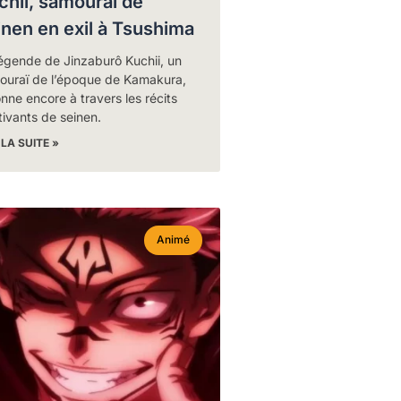
chii, samouraï de
inen en exil à Tsushima
égende de Jinzaburô Kuchii, un
ouraï de l’époque de Kamakura,
nne encore à travers les récits
ivants de seinen.
 LA SUITE »
Animé