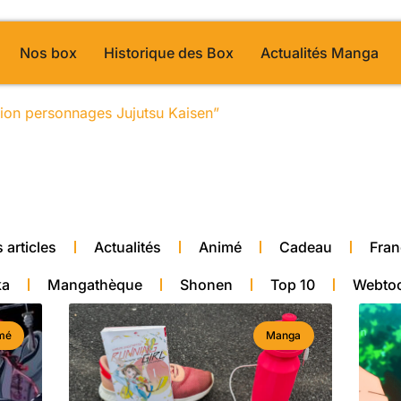
Nos box
Historique des Box
Actualités Manga
ution personnages Jujutsu Kaisen”
/ Page 41
alité manga
 articles
Actualités
Animé
Cadeau
Fran
ka
Mangathèque
Shonen
Top 10
Webto
mé
Manga