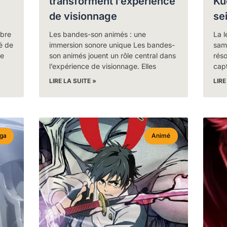
transforment l’expérience
Ku
de visionnage
se
èbre
Les bandes-son animés : une
La l
é de
immersion sonore unique Les bandes-
sam
le
son animés jouent un rôle central dans
réso
l’expérience de visionnage. Elles
capt
LIRE LA SUITE »
LIRE
ga
Animé