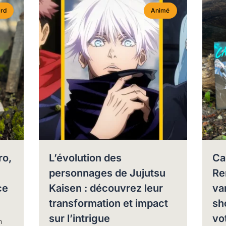
rd
Animé
ro,
L’évolution des
Cal
personnages de Jujutsu
Re
ce
Kaisen : découvrez leur
va
transformation et impact
sh
sur l’intrigue
vo
n