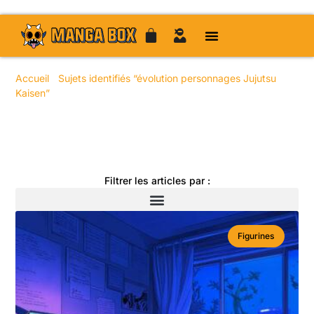
Accueil
/
Sujets identifiés “évolution personnages Jujutsu
Kaisen”
/ Page 5
Toute l'actualité manga
Filtrer les articles par :
Figurines