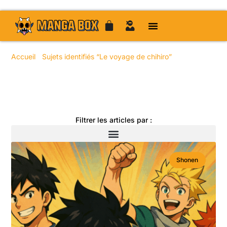
Accueil
/
Sujets identifiés “Le voyage de chihiro”
/ Page 13
Toute l'actualité manga
Filtrer les articles par :
Shonen