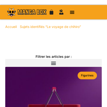
Accueil
/
Sujets identifiés “Le voyage de chihiro”
/ Page 18
Toute l'actualité manga
Filtrer les articles par :
Figurines