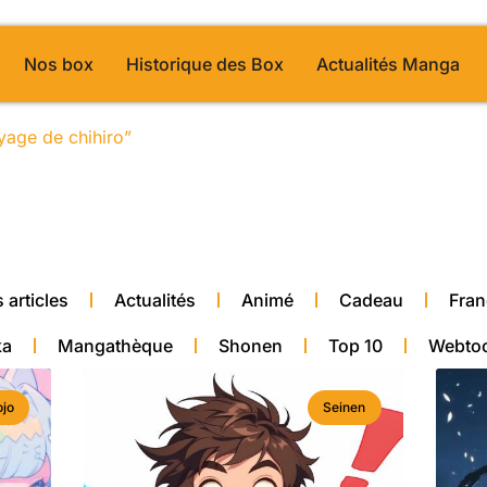
Nos box
Historique des Box
Actualités Manga
oyage de chihiro”
/ Page 25
alité manga
 articles
Actualités
Animé
Cadeau
Fran
ka
Mangathèque
Shonen
Top 10
Webto
jo
Seinen