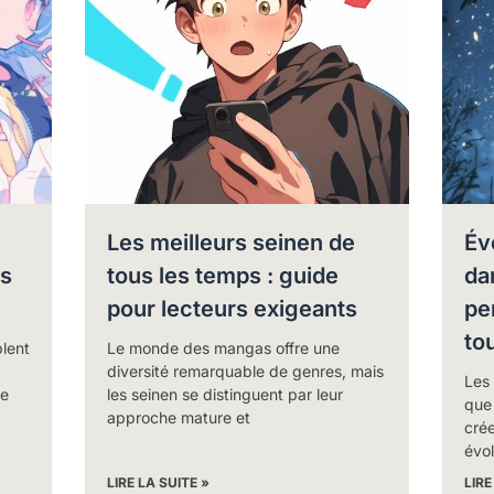
Les meilleurs seinen de
Év
es
tous les temps : guide
da
pour lecteurs exigeants
pe
to
lent
Le monde des mangas offre une
diversité remarquable de genres, mais
Les 
ue
les seinen se distinguent par leur
que 
approche mature et
cré
évo
LIRE LA SUITE »
LIRE