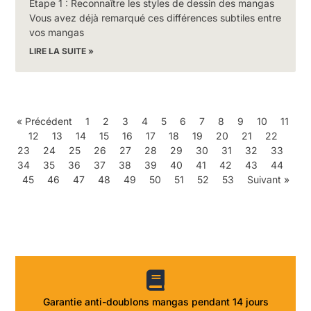
Étape 1 : Reconnaître les styles de dessin des mangas
Vous avez déjà remarqué ces différences subtiles entre
vos mangas
LIRE LA SUITE »
« Précédent
1
2
3
4
5
6
7
8
9
10
11
12
13
14
15
16
17
18
19
20
21
22
23
24
25
26
27
28
29
30
31
32
33
34
35
36
37
38
39
40
41
42
43
44
45
46
47
48
49
50
51
52
53
Suivant »
Garantie anti-doublons mangas pendant 14 jours