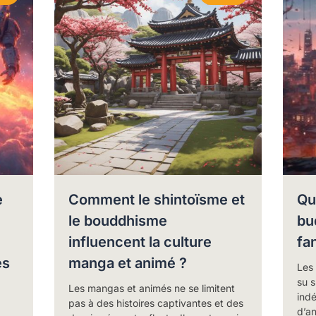
e
Comment le shintoïsme et
Qu
le bouddhisme
bu
influencent la culture
fan
es
manga et animé ?
Les
su s
Les mangas et animés ne se limitent
indé
pas à des histoires captivantes et des
d’a