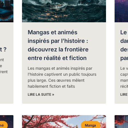
Mangas et animés
Le
inspirés par l’histoire :
da
t ?
découvrez la frontière
de
entre réalité et fiction
pa
ent
e
Les mangas et animés inspirés par
Le 
frent
l’histoire captivent un public toujours
capt
plus large. Ces œuvres mêlent
man
habilement fiction et faits
réci
LIRE LA SUITE »
LIRE
mé
Manga