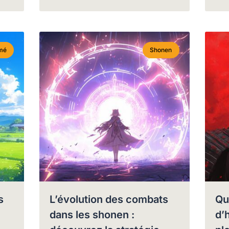
mé
Shonen
s
L’évolution des combats
Qu
dans les shonen :
d’