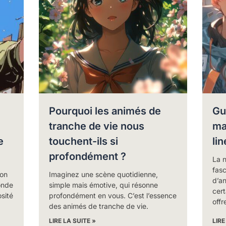
Pourquoi les animés de
Gu
tranche de vie nous
ma
e
touchent-ils si
li
profondément ?
La n
fas
ion
Imaginez une scène quotidienne,
d’an
onde
simple mais émotive, qui résonne
cer
sité
profondément en vous. C’est l’essence
offr
des animés de tranche de vie.
LIRE LA SUITE »
LIRE