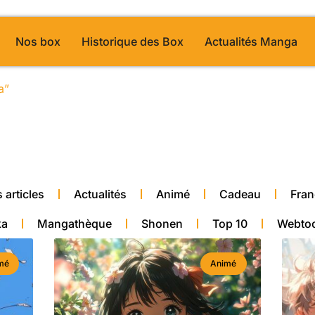
Nos box
Historique des Box
Actualités Manga
a”
/ Page 31
alité manga
 articles
Actualités
Animé
Cadeau
Fran
ka
Mangathèque
Shonen
Top 10
Webto
mé
Animé