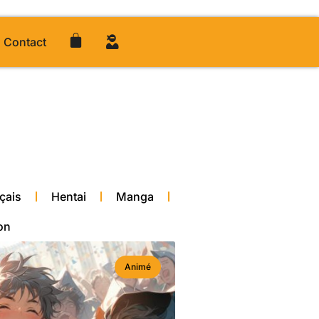
Contact
çais
Hentai
Manga
on
Animé