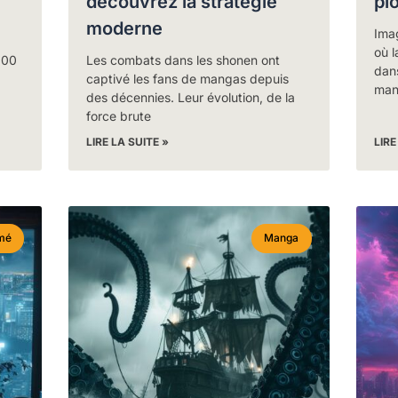
découvrez la stratégie
pl
moderne
Ima
où l
000
Les combats dans les shonen ont
dans
captivé les fans de mangas depuis
man
des décennies. Leur évolution, de la
force brute
LIRE LA SUITE »
LIRE
mé
Manga