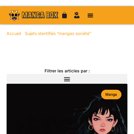
Accueil
/
Sujets identifiés “mangas société”
/ Page 28
Toute l'actualité manga
Filtrer les articles par :
Manga