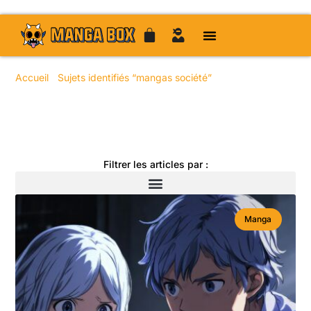
Accueil
/
Sujets identifiés “mangas société”
/ Page 29
Toute l'actualité manga
Filtrer les articles par :
Manga