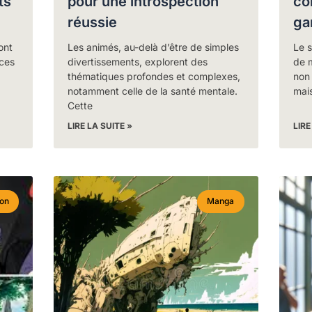
ts
pour une introspection
co
réussie
ga
ont
Les animés, au-delà d’être de simples
Le 
 ces
divertissements, explorent des
de m
thématiques profondes et complexes,
non 
notamment celle de la santé mentale.
mais
Cette
LIRE LA SUITE »
LIRE
ion
Manga