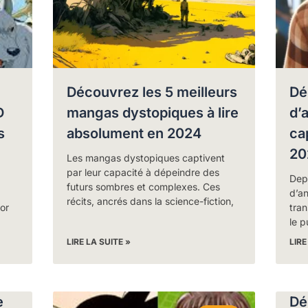
Découvrez les 5 meilleurs
Dé
D
mangas dystopiques à lire
d’
s
absolument en 2024
ca
20
Les mangas dystopiques captivent
par leur capacité à dépeindre des
Depu
futurs sombres et complexes. Ces
d’a
récits, ancrés dans la science-fiction,
or
tra
le p
LIRE LA SUITE »
LIRE
e
Dé