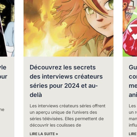
yle
Découvrez les secrets
Gu
our
des interviews créateurs
co
séries pour 2024 et au-
me
delà
an
Les interviews créateurs séries offrent
Les
ne
un aperçu unique de l’univers des
un r
séries télévisées. Elles permettent de
mang
découvrir les coulisses de
infl
LIRE LA SUITE »
LIRE