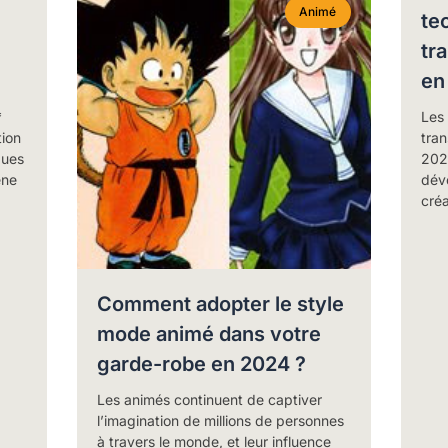
Animé
te
tr
en
*
Les 
tion
tra
gues
2024
ène
dév
créa
Comment adopter le style
mode animé dans votre
garde-robe en 2024 ?
Les animés continuent de captiver
l’imagination de millions de personnes
à travers le monde, et leur influence