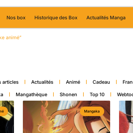
Nos box
Historique des Box
Actualités Manga
ake animé”
/ Page 37
alité manga
 articles
Actualités
Animé
Cadeau
Fran
ka
Mangathèque
Shonen
Top 10
Webto
mé
Mangaka