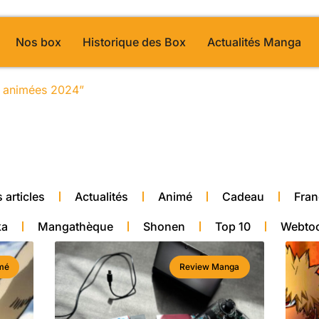
Nos box
Historique des Box
Actualités Manga
es animées 2024”
/ Page 42
alité manga
 articles
Actualités
Animé
Cadeau
Fran
ka
Mangathèque
Shonen
Top 10
Webto
mé
Review Manga