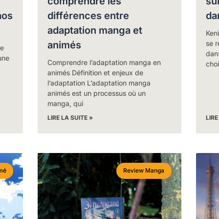
comprendre les
su
aos
différences entre
da
adaptation manga et
Ken
animés
se 
de
dans
une
Comprendre l’adaptation manga en
choi
animés Définition et enjeux de
l’adaptation L’adaptation manga
animés est un processus où un
manga, qui
LIRE LA SUITE »
LIRE
mé
Review Manga