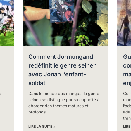
Comment Jormungand
Gu
redéfinit le genre seinen
co
avec Jonah l’enfant-
ma
soldat
en
e
Dans le monde des mangas, le genre
Com
seinen se distingue par sa capacité à
man
aborder des thèmes matures et
l’a
profonds.
ada
tra
LIRE LA SUITE »
LIRE