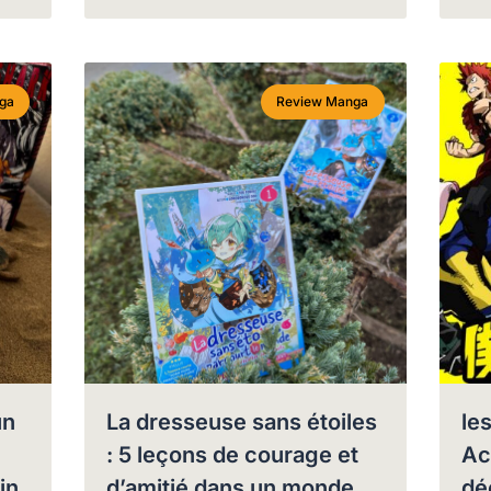
ga
Review Manga
un
La dresseuse sans étoiles
le
: 5 leçons de courage et
Ac
in
d’amitié dans un monde
dé