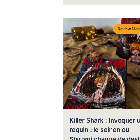
Review Man
Killer Shark : Invoquer 
requin : le seinen où
Shiromi change de dest