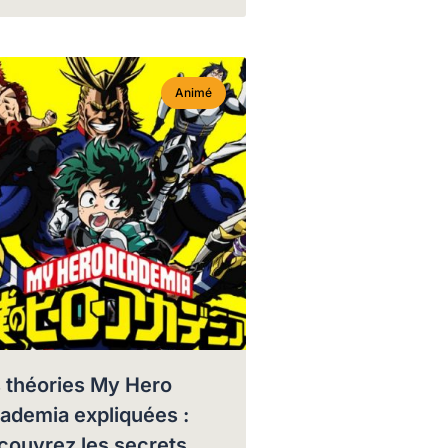
Animé
s théories My Hero
ademia expliquées :
couvrez les secrets