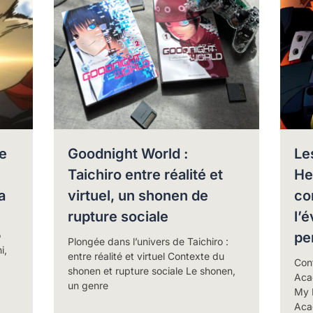
e
Goodnight World :
Le
Taichiro entre réalité et
He
a
virtuel, un shonen de
co
rupture sociale
l’
o
pe
Plongée dans l’univers de Taichiro :
i,
entre réalité et virtuel Contexte du
Con
shonen et rupture sociale Le shonen,
Acad
un genre
My 
Aca