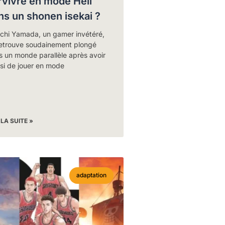
rvivre en mode Hell
ns un shonen isekai ?
ichi Yamada, un gamer invétéré,
retrouve soudainement plongé
 un monde parallèle après avoir
si de jouer en mode
 LA SUITE »
adaptation