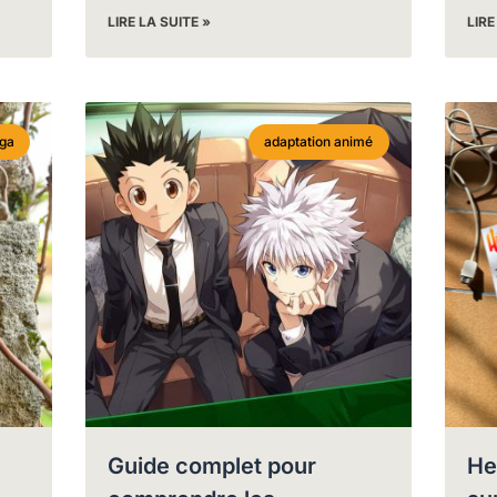
LIRE LA SUITE »
LIRE
ga
adaptation animé
Guide complet pour
He