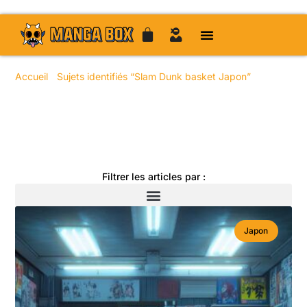
Accueil
/
Sujets identifiés “Slam Dunk basket Japon”
/ Page
19
Toute l'actualité manga
Filtrer les articles par :
Japon