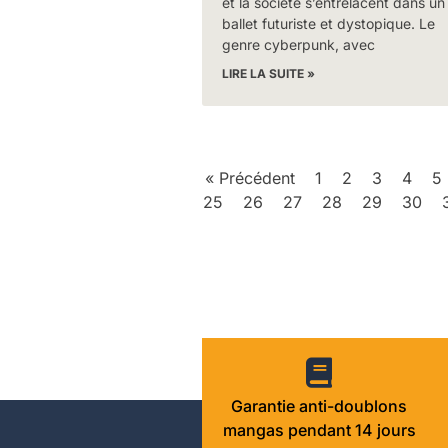
et la société s’entrelacent dans un
ballet futuriste et dystopique. Le
genre cyberpunk, avec
LIRE LA SUITE »
« Précédent
1
2
3
4
5
25
26
27
28
29
30
Garantie anti-doublons
mangas pendant 14 jours