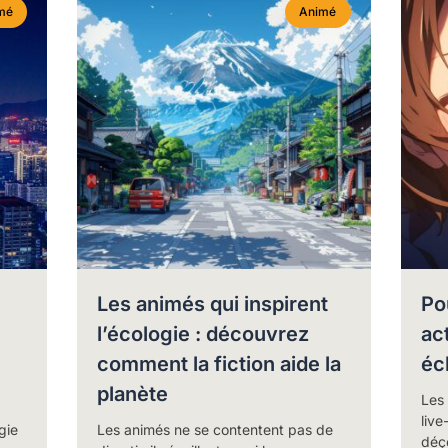
mé
Animé
Les animés qui inspirent
Po
l’écologie : découvrez
ac
comment la fiction aide la
éc
planète
Les
live
gie
Les animés ne se contentent pas de
déço