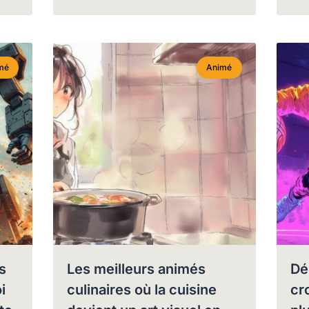
mé
Animé
s
Les meilleurs animés
Dé
i
culinaires où la cuisine
cr