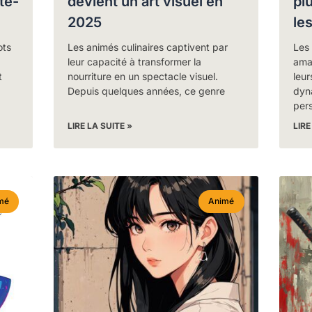
te-
devient un art visuel en
pl
2025
le
ots
Les animés culinaires captivent par
Les 
leur capacité à transformer la
amat
t
nourriture en un spectacle visuel.
leur
Depuis quelques années, ce genre
dyn
per
LIRE LA SUITE »
LIRE
mé
Animé