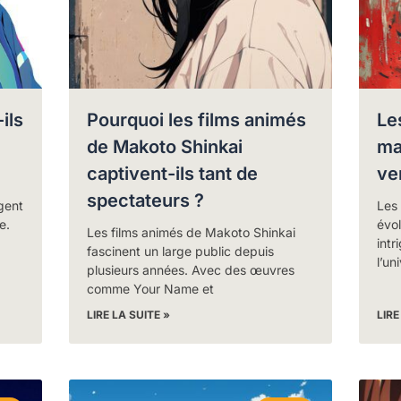
ils
Pourquoi les films animés
Le
de Makoto Shinkai
ma
captivent-ils tant de
ve
spectateurs ?
gent
Les
e.
évol
Les films animés de Makoto Shinkai
int
fascinent un large public depuis
l’un
plusieurs années. Avec des œuvres
comme Your Name et
LIRE LA SUITE »
LIRE