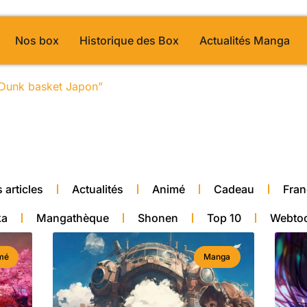
Nos box
Historique des Box
Actualités Manga
m Dunk basket Japon”
/ Page 32
alité manga
 articles
Actualités
Animé
Cadeau
Fran
ka
Mangathèque
Shonen
Top 10
Webto
mé
Manga