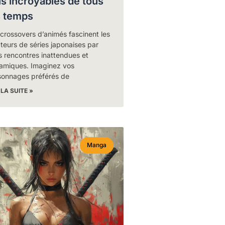
us incroyables de tous
s temps
crossovers d’animés fascinent les
eurs de séries japonaises par
s rencontres inattendues et
amiques. Imaginez vos
sonnages préférés de
 LA SUITE »
Manga