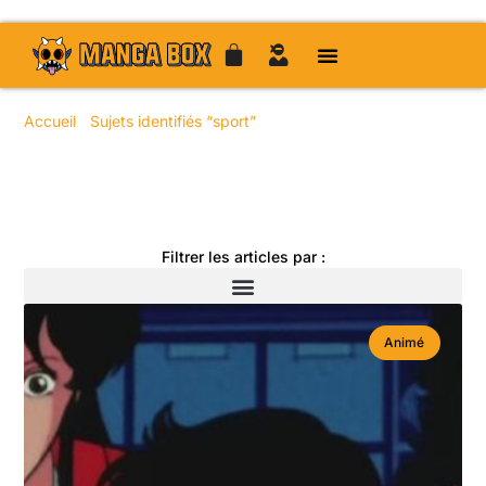
Accueil
/
Sujets identifiés “sport”
/ Page 38
Toute l'actualité manga
Filtrer les articles par :
Animé