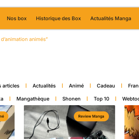
Nos box
Historique des Box
Actualités Manga
es d’animation animés”
/ Page 42
alité manga
 articles
Actualités
Animé
Cadeau
Fran
ka
Mangathèque
Shonen
Top 10
Webto
mé
Review Manga