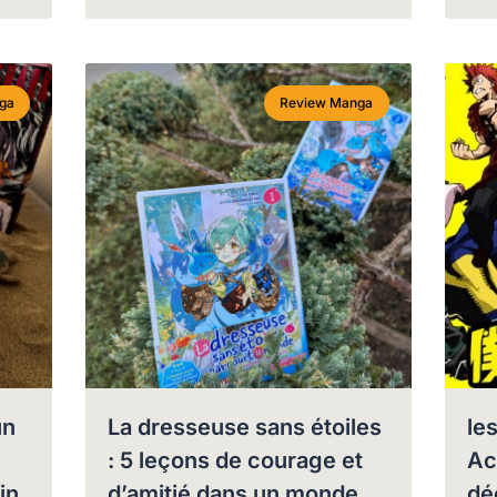
ga
Review Manga
un
La dresseuse sans étoiles
le
: 5 leçons de courage et
Ac
in
d’amitié dans un monde
dé