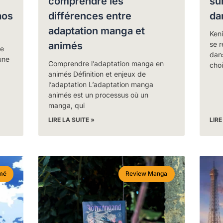
comprendre les
su
aos
différences entre
da
adaptation manga et
Ken
animés
se 
de
dans
une
Comprendre l’adaptation manga en
choi
animés Définition et enjeux de
l’adaptation L’adaptation manga
animés est un processus où un
manga, qui
LIRE LA SUITE »
LIRE
mé
Review Manga