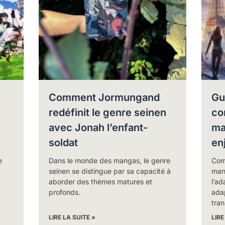
Comment Jormungand
Gu
redéfinit le genre seinen
co
avec Jonah l’enfant-
ma
soldat
en
e
Dans le monde des mangas, le genre
Com
seinen se distingue par sa capacité à
man
aborder des thèmes matures et
l’a
profonds.
ada
tra
LIRE LA SUITE »
LIRE