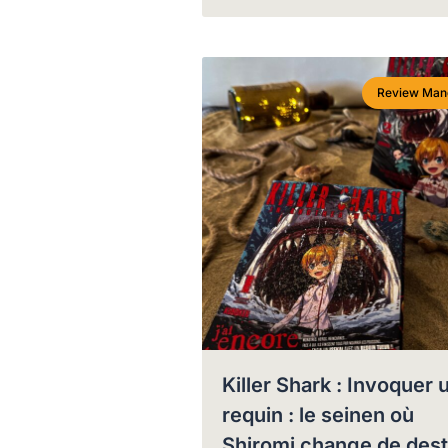
Review Man
Killer Shark : Invoquer 
requin : le seinen où
Shiromi change de dest