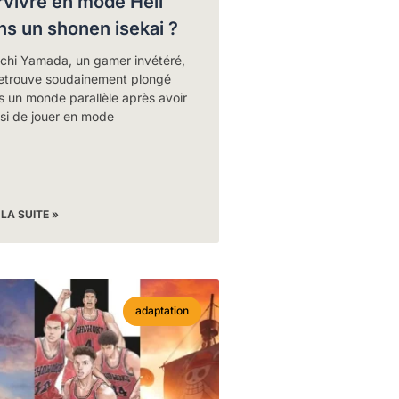
rvivre en mode Hell
ns un shonen isekai ?
ichi Yamada, un gamer invétéré,
retrouve soudainement plongé
 un monde parallèle après avoir
si de jouer en mode
 LA SUITE »
adaptation