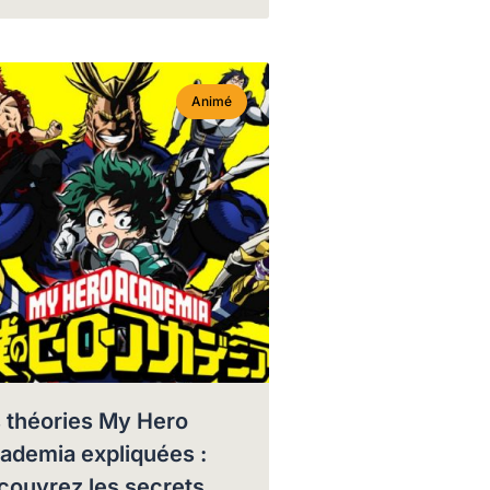
Animé
s théories My Hero
ademia expliquées :
couvrez les secrets