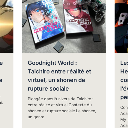
e
Goodnight World :
Le
Taichiro entre réalité et
He
a
virtuel, un shonen de
co
rupture sociale
l’
o
pe
Plongée dans l’univers de Taichiro :
i,
entre réalité et virtuel Contexte du
Con
shonen et rupture sociale Le shonen,
Acad
un genre
My 
Aca