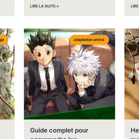
LIRE LA SUITE »
LIRE
ga
adaptation animé
Guide complet pour
He