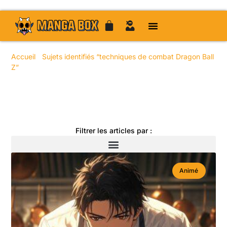
Accueil
/
Sujets identifiés “techniques de combat Dragon Ball
Z”
/ Page 11
Toute l'actualité manga
Filtrer les articles par :
Animé