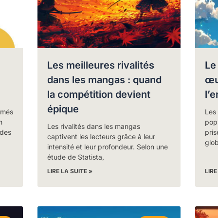
Les meilleures rivalités
Le
dans les mangas : quand
œu
la compétition devient
l’
épique
imés
Les
n
popu
Les rivalités dans les mangas
 des
pri
captivent les lecteurs grâce à leur
glo
intensité et leur profondeur. Selon une
étude de Statista,
LIRE LA SUITE »
LIRE