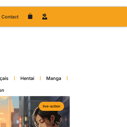
Contact
çais
Hentai
Manga
on
live-action