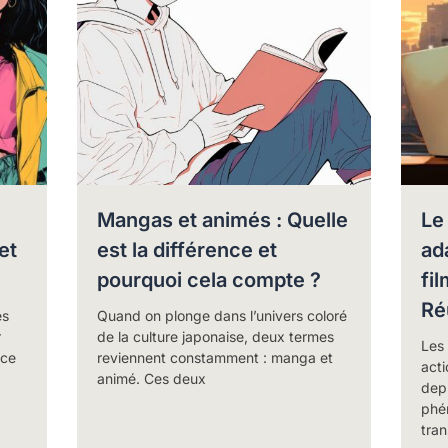
Mangas et animés : Quelle
Le
et
est la différence et
ad
pourquoi cela compte ?
fil
Ré
es
Quand on plonge dans l’univers coloré
r
de la culture japonaise, deux termes
Les 
rce
reviennent constamment : manga et
acti
animé. Ces deux
depu
phé
tra