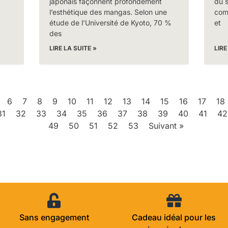
japonais façonnent profondément
du 
l’esthétique des mangas. Selon une
com
étude de l’Université de Kyoto, 70 %
et
des
LIRE LA SUITE »
LIRE
6
7
8
9
10
11
12
13
14
15
16
17
18
31
32
33
34
35
36
37
38
39
40
41
42
49
50
51
52
53
Suivant »
Sans engagement
Cadeau idéal pour les