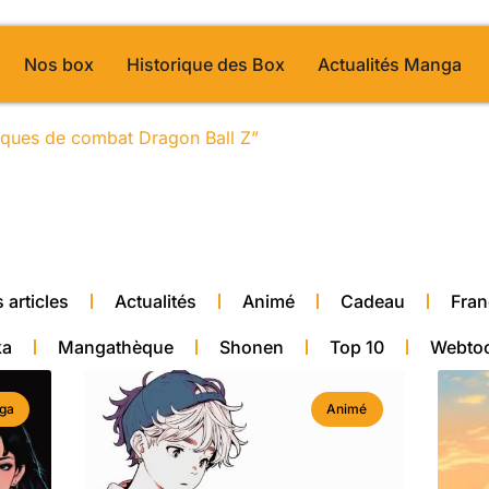
Nos box
Historique des Box
Actualités Manga
hniques de combat Dragon Ball Z”
/ Page 28
alité manga
 articles
Actualités
Animé
Cadeau
Fran
ka
Mangathèque
Shonen
Top 10
Webto
ga
Animé