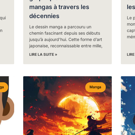
mangas à travers les
le
décennies
qui
Le 
mond
Le dessin manga a parcouru un
un
cap
chemin fascinant depuis ses débuts
mém
jusqu’à aujourd’hui. Cette forme d’art
japonaise, reconnaissable entre mille,
LIRE LA SUITE »
LIRE
ga
Manga