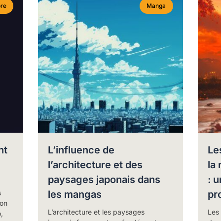
re
Manga
nt
L’influence de
Le
l’architecture et des
la
paysages japonais dans
: 
s
les mangas
pr
lon
L’architecture et les paysages
Les
,