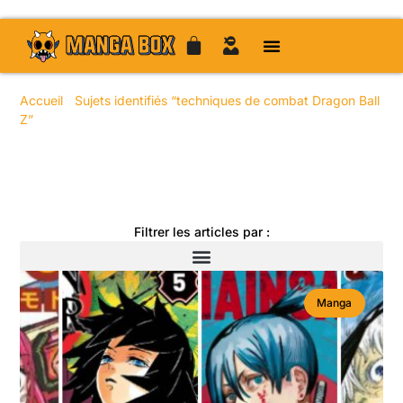
Accueil
/
Sujets identifiés “techniques de combat Dragon Ball
Z”
/ Page 45
Toute l'actualité manga
Filtrer les articles par :
Manga