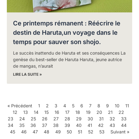
Ce printemps rémanent : Réécrire le
destin de Haruta,un voyage dans le
temps pour sauver son shojo.
Le succès inattendu de Haruta et ses conséquences La
genèse du best-seller de Haruta Haruta, jeune autrice
de mangas, n’aurait
LIRE LA SUITE »
« Précédent
1
2
3
4
5
6
7
8
9
10
11
12
13
14
15
16
17
18
19
20
21
22
23
24
25
26
27
28
29
30
31
32
33
34
35
36
37
38
39
40
41
42
43
44
45
46
47
48
49
50
51
52
53
Suivant »