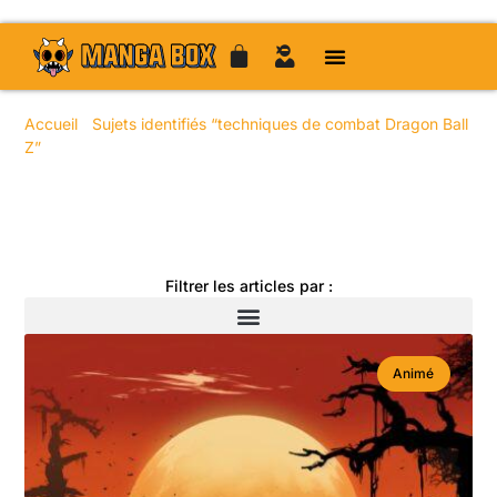
Accueil
/
Sujets identifiés “techniques de combat Dragon Ball
Z”
/ Page 5
Toute l'actualité manga
Filtrer les articles par :
Animé