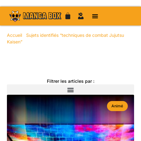
Accueil
/
Sujets identifiés “techniques de combat Jujutsu
Kaisen”
/ Page 16
Toute l'actualité manga
Filtrer les articles par :
Animé