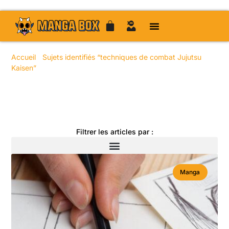
Accueil
/
Sujets identifiés “techniques de combat Jujutsu
Kaisen”
/ Page 9
Toute l'actualité manga
Filtrer les articles par :
Manga