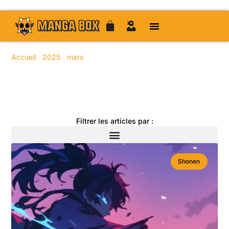
Accueil
/
2025
/
mars
/ 10
Toute l'actualité manga
Filtrer les articles par :
Shonen