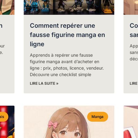
n
Comment repérer une
Co
fausse figurine manga en
sa
ligne
ur
App
e.
sans
Apprends à repérer une fausse
décr
figurine manga avant d’acheter en
ligne : prix, photos, licence, vendeur.
Découvre une checklist simple
LIRE LA SUITE »
LIRE
ais
Manga