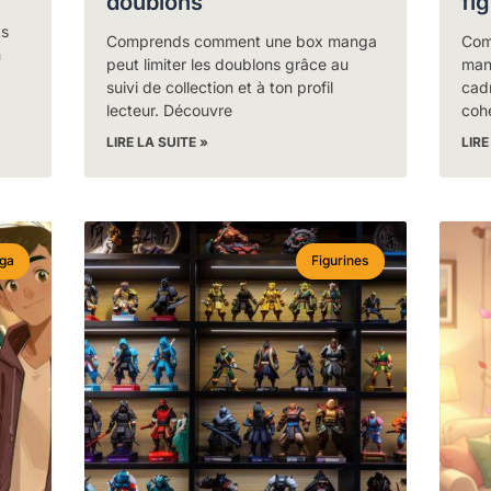
doublons
fi
ts
Comprends comment une box manga
Com
n
peut limiter les doublons grâce au
man
suivi de collection et à ton profil
cadr
lecteur. Découvre
coh
LIRE LA SUITE »
LIRE
ga
Figurines