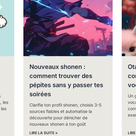
Nouveaux shonen :
Ot
comment trouver des
co
pépites sans y passer tes
vo
soirées
s
Un g
 les
voca
Clarifie ton profil shonen, choisis 3-5
 les
con
sources fiables et automatise la
exe
découverte pour dénicher de
nouveaux shonen à ton goût
LIRE LA SUITE »
LIRE