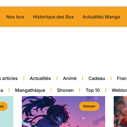
Nos box
Historique des Box
Actualités Manga
alité manga
 articles
Actualités
Animé
Cadeau
Fran
ka
Mangathèque
Shonen
Top 10
Webto
ais
Shonen