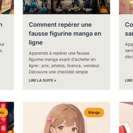
n
Comment repérer une
Co
fausse figurine manga en
sa
ligne
ur
App
e.
sans
Apprends à repérer une fausse
décr
figurine manga avant d’acheter en
ligne : prix, photos, licence, vendeur.
Découvre une checklist simple
LIRE LA SUITE »
LIRE
ais
Manga