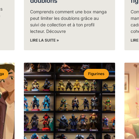
doublons
fi
ts
Comprends comment une box manga
Com
n
peut limiter les doublons grâce au
man
suivi de collection et à ton profil
cadr
lecteur. Découvre
coh
LIRE LA SUITE »
LIRE
ga
Figurines