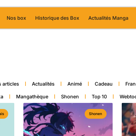
Nos box
Historique des Box
Actualités Manga
alité manga
 articles
Actualités
Animé
Cadeau
Fran
ka
Mangathèque
Shonen
Top 10
Webto
ais
Shonen