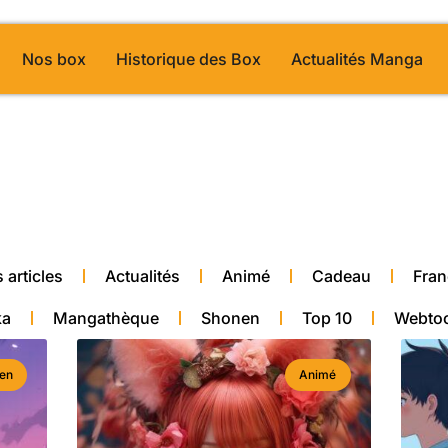
Nos box
Historique des Box
Actualités Manga
a et animé”
alité manga
 articles
Actualités
Animé
Cadeau
Fran
ka
Mangathèque
Shonen
Top 10
Webto
en
Animé