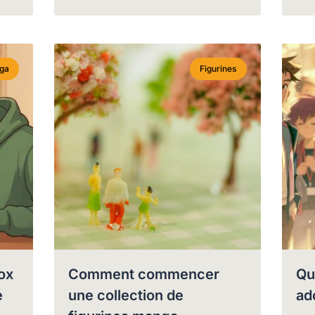
ga
Figurines
ox
Comment commencer
Qu
e
une collection de
ad