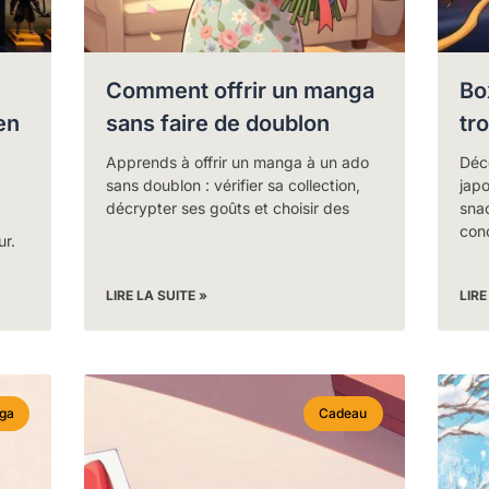
Comment offrir un manga
Bo
en
sans faire de doublon
tr
Apprends à offrir un manga à un ado
Déc
sans doublon : vérifier sa collection,
japo
décrypter ses goûts et choisir des
sna
conc
ur.
LIRE LA SUITE »
LIRE
ga
Cadeau