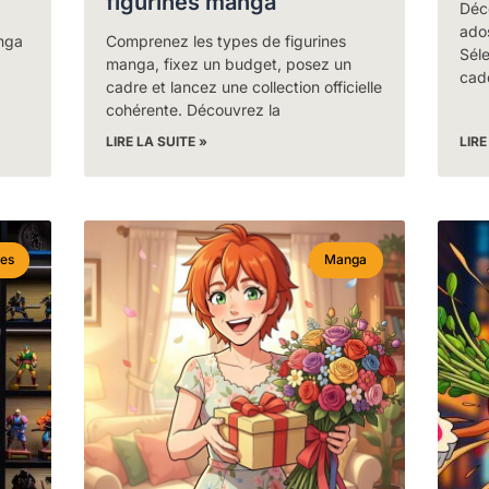
figurines manga
Déc
ado
nga
Comprenez les types de figurines
Séle
manga, fixez un budget, posez un
cad
cadre et lancez une collection officielle
cohérente. Découvrez la
LIRE LA SUITE »
LIRE
nes
Manga