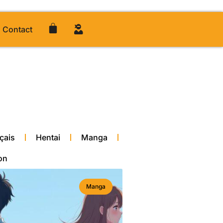
Contact
çais
Hentai
Manga
on
Manga