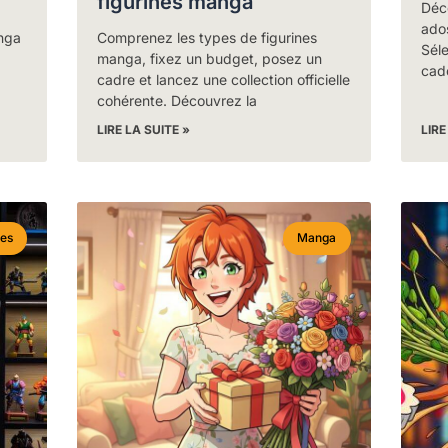
figurines manga
Déc
ado
nga
Comprenez les types de figurines
Séle
manga, fixez un budget, posez un
cad
cadre et lancez une collection officielle
cohérente. Découvrez la
LIRE LA SUITE »
LIRE
nes
Manga