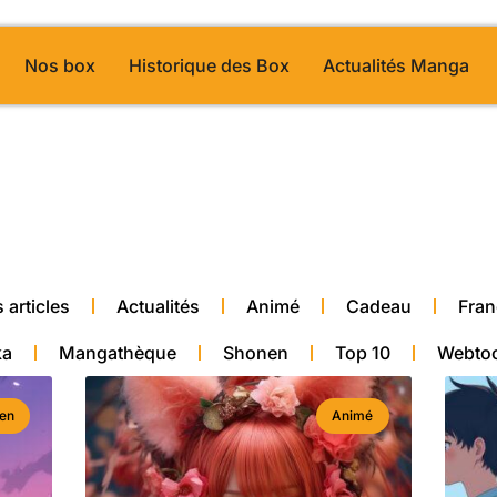
Nos box
Historique des Box
Actualités Manga
toons coréens 2023”
alité manga
 articles
Actualités
Animé
Cadeau
Fran
ka
Mangathèque
Shonen
Top 10
Webto
en
Animé