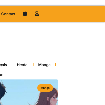
Contact
çais
Hentai
Manga
on
Manga