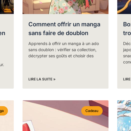
Comment offrir un manga
Bo
en
sans faire de doublon
tr
Apprends à offrir un manga à un ado
Déc
sans doublon : vérifier sa collection,
japo
décrypter ses goûts et choisir des
sna
conc
ur.
LIRE LA SUITE »
LIRE
ga
Cadeau