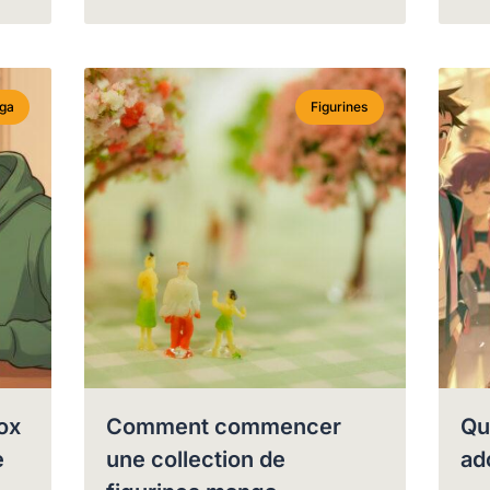
ga
Figurines
ox
Comment commencer
Qu
e
une collection de
ad