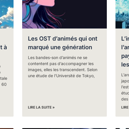
Les OST d’animés qui ont
L’
t à
marqué une génération
l’
pa
Les bandes-son d’animés ne se
contentent pas d’accompagner les
le
e
images, elles les transcendent. Selon
e
L’ar
une étude de l’Université de Tokyo,
tale
jap
, 60
l’es
étud
des
LIRE LA SUITE »
LIRE