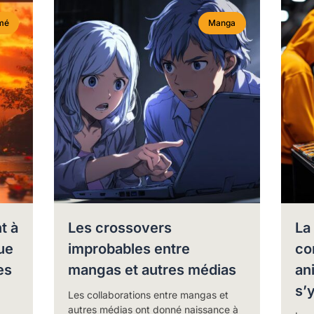
mé
Manga
t à
Les crossovers
La
ue
improbables entre
co
es
mangas et autres médias
an
s’
Les collaborations entre mangas et
autres médias ont donné naissance à