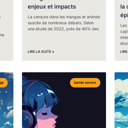
enjeux et impacts
la
ép
e
La censure dans les mangas et animés
suscite de nombreux débats. Selon
Les 
une étude de 2022, près de 40% des
capt
ne
inte
étud
LIRE LA SUITE »
LIRE
ga
bande sonore