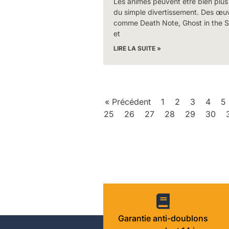
Les animés peuvent être bien plus
du simple divertissement. Des œu
comme Death Note, Ghost in the S
et
LIRE LA SUITE »
« Précédent
1
2
3
4
5
25
26
27
28
29
30
Garantie anti-doublons