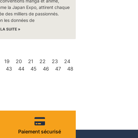
 conventions manga et animé,
me la Japan Expo, attirent chaque
e des milliers de passionnés.
on les données de
 LA SUITE »
19
20
21
22
23
24
43
44
45
46
47
48
Paiement sécurisé