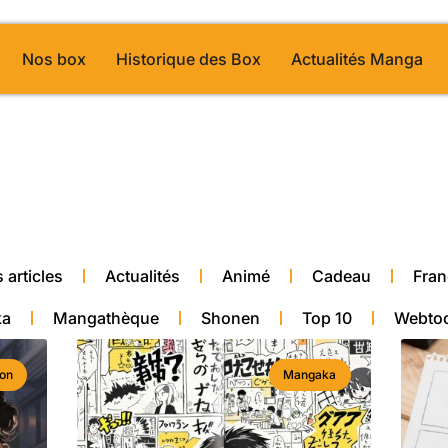
Nos box
Historique des Box
Actualités Manga
 Page 28
alité manga
 articles
Actualités
Animé
Cadeau
Fran
ka
Mangathèque
Shonen
Top 10
Webto
ion
Mangaka