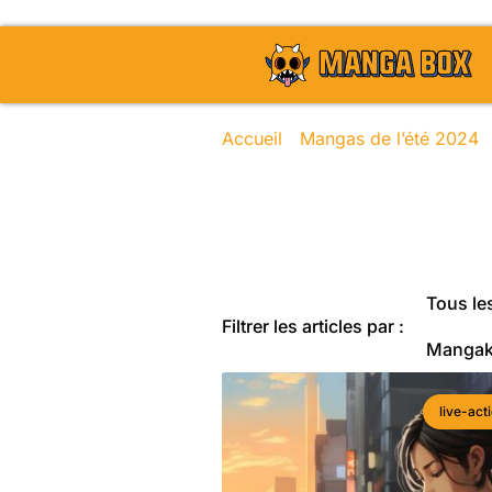
Accueil
/
Mangas de l’été 2024
/
Toute l'actu
Tous les
Filtrer les articles par :
Manga
live-act