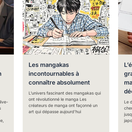
Les mangakas
L’
n
incontournables à
gr
connaître absolument
ma
dé
L’univers fascinant des mangakas qui
ont révolutionné le manga Les
live-
Le 
créateurs de manga ont façonné un
s
che
art qui dépasse aujourd’hui
jusq
e,
japo