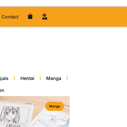
Contact
çais
Hentai
Manga
on
Manga