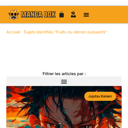
Accueil
/
Sujets identifiés “Fruits du démon puissants”
/ Page
17
Toute l'actualité manga
Filtrer les articles par :
Jujutsu Kaisen