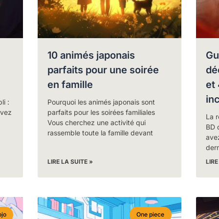
10 animés japonais
Gu
parfaits pour une soirée
dé
en famille
et
in
i :
Pourquoi les animés japonais sont
avez
parfaits pour les soirées familiales
La r
Vous cherchez une activité qui
BD 
rassemble toute la famille devant
ave
der
LIRE LA SUITE »
LIRE
jo
One piece