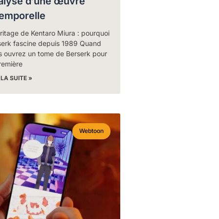
alyse d’une œuvre
temporelle
ritage de Kentaro Miura : pourquoi
serk fascine depuis 1989 Quand
s ouvrez un tome de Berserk pour
remière
 LA SUITE »
Webtoon