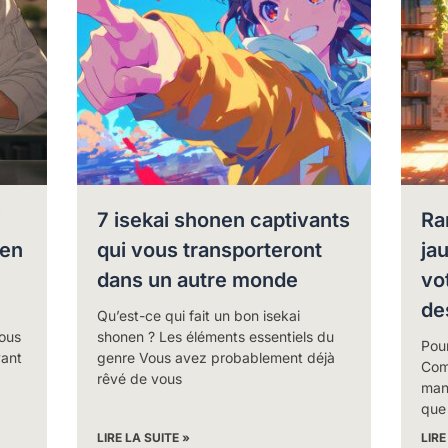
i
7 isekai shonen captivants
Ra
 en
qui vous transporteront
ja
dans un autre monde
vo
de
Qu’est-ce qui fait un bon isekai
Vous
shonen ? Les éléments essentiels du
Pour
vant
genre Vous avez probablement déjà
Com
rêvé de vous
man
que
LIRE LA SUITE »
LIRE