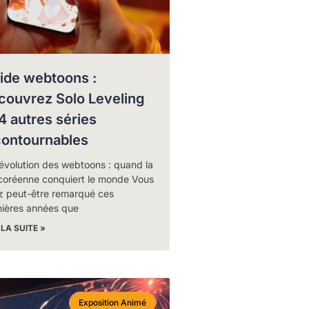
ide webtoons :
couvrez Solo Leveling
 4 autres séries
contournables
évolution des webtoons : quand la
coréenne conquiert le monde Vous
z peut-être remarqué ces
nières années que
 LA SUITE »
Exposition Animé