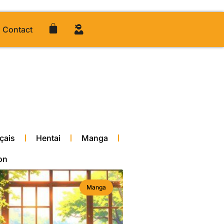
Contact
çais
Hentai
Manga
on
Manga