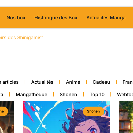
Nos box
Historique des Box
Actualités Manga
oirs des Shinigamis”
/ Page 11
alité manga
 articles
Actualités
Animé
Cadeau
Fran
ka
Mangathèque
Shonen
Top 10
Webto
mé
Shonen