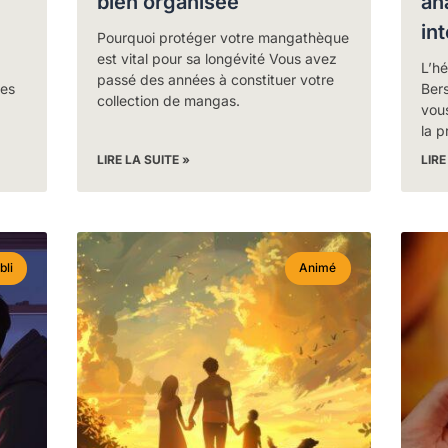
bien organisée
an
in
Pourquoi protéger votre mangathèque
est vital pour sa longévité Vous avez
L’hé
passé des années à constituer votre
nes
Ber
collection de mangas.
vou
la p
LIRE LA SUITE »
LIRE
bli
Animé